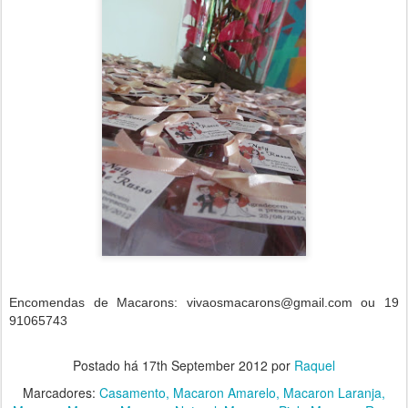
Encomendas de Macarons: vivaosmacarons@gmail.com ou 19
91065743
Postado há
17th September 2012
por
Raquel
Marcadores:
Casamento
Macaron Amarelo
Macaron Laranja