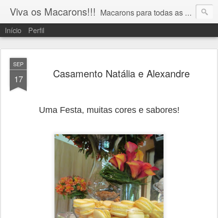
Viva os Macarons!!!
Macarons para todas as ocasiões!!! 19 9 91065743 vivaosmacarons@gmail.com
Início
Perfil
SEP
Casamento Natália e Alexandre
17
Uma Festa, muitas cores e sabores!