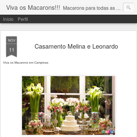
Viva os Macarons!!!
Macarons para todas as ocasiões!!! 19 9 91065743 vivaosmacarons@gmail.com
Início
Perfil
NOV
Casamento Melina e Leonardo
11
Viva os Macarons em Campinas