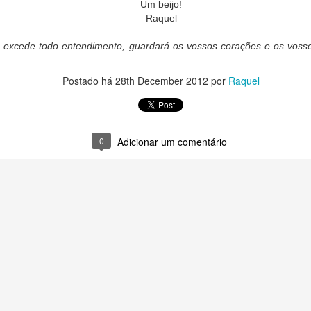
Um beijo!
Raquel
 excede todo entendimento, guardará os vossos corações e os vosso
Postado há
28th December 2012
por
Raquel
0
Adicionar um comentário
er delicada - validade de 7 dias armazenados na geladeira. Leve em conside
a. Marque a data de retirada bem pertinho da data da festa/evento para servir
ência 😉