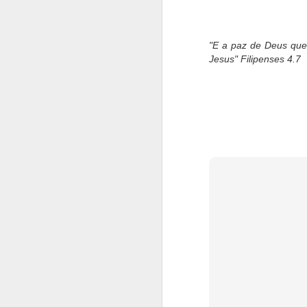
"E a paz de Deus que
Jesus" Filipenses 4.7
Macaron é uma iguaria sup
marcar a data da encomend
faça o pedido com anteced