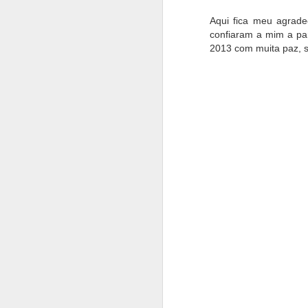
Aqui fica meu agrade
confiaram a mim a pa
2013 com muita paz, s
Somos um pequeno Ateliê
2010
com receita original
Nosso Endereço: Av João 
Jd Chapadão. Campinas S
bem pertinho do Empório 
Atendemos mediante encom
fazendo sua solicitação.