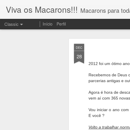
Viva os Macarons!!!
Macarons para tod
Classic
Início
Perfil
JUN
DEC
28
28
Olá !! Obrigada por acessa
2012 foi um ótimo ano
atualizado em 08/12/2025
Recebemos de Deus o p
parcerias antigas e ou
Aqui constam informações i
Agora é hora de desca
vem aí com 365 novas
Vou iniciar o ano com
E você ?
Volto a trabalhar nor