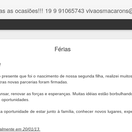
as as ocasiões!!! 19 9 91065743 vivaosmacaron
Informações Gerais
Férias
r o blog!
!
resente que foi o nascimento de nossa segunda filha, realizei muitos
tras novas parcerias foram firmadas.
mportantes para você conhecer nosso trabalho, inclusive sobre valores , pedid
nsar, renovar as forças e esperanças. Muitas idéias estão borbulhan
 oportunidades.
 a oportunidade de estar junto à família, conhecer novos lugares, ex
malmente em 20/01/13.