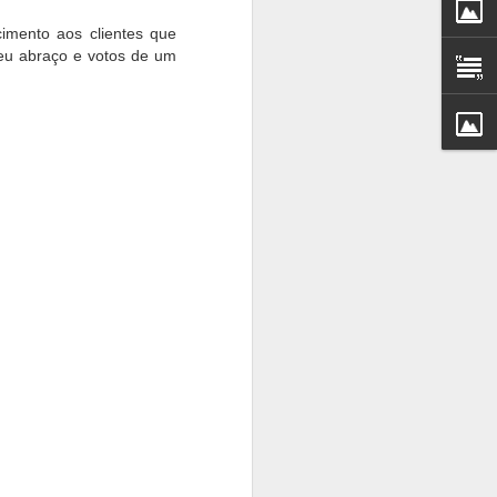
imento aos clientes que
eu abraço e votos de um
e festas e eventos desde
contato com antecedência,