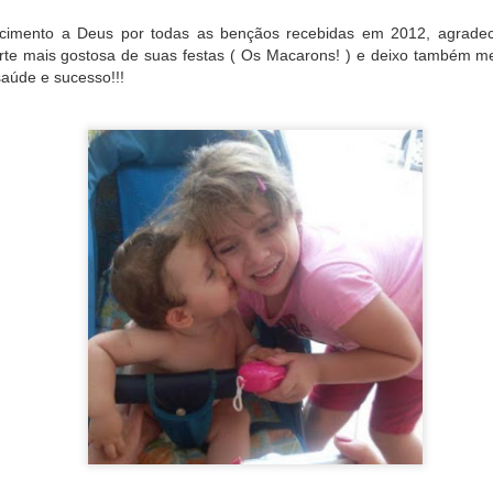
cimento a Deus por todas as bençãos recebidas em 2012, agradec
rte mais gostosa de suas festas ( Os Macarons! ) e deixo também m
aúde e sucesso!!!
 especializado na produção artesanal de macarons, atuamos no mercado d
 francesa e muito amor pelo que executamos!
Erbolato 941
P
Sabor di Casa
enda, Mantemos poucas unidades à pronta entrega, por isso sempre entre em 