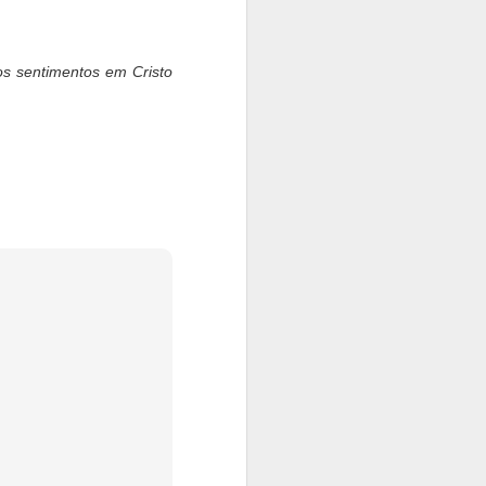
s sentimentos em Cristo
ração essa informação para
 macarons fresquinhos. Mas