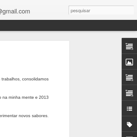
s@gmail.com
 trabalhos, consolidamos
os mínimos e localização.
do na minha mente e 2013
perimentar novos sabores.