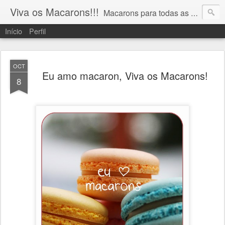
Viva os Macarons!!!
Macarons para todas as ocasiões!!! 19 9 91065743 vivaosmacarons@gmail.com
Início
Perfil
OCT
Eu amo macaron, Viva os Macarons!
8