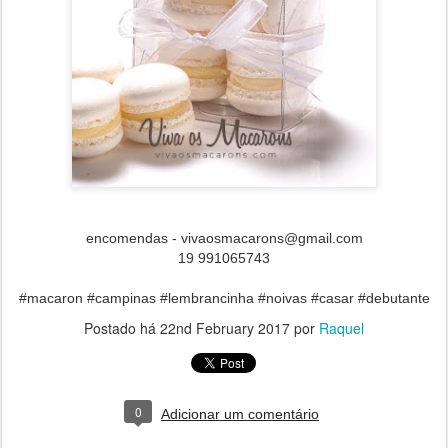
encomendas - vivaosmacarons@gmail.com
19 991065743
#macaron #campinas #lembrancinha #noivas #casar #debutante
Postado há
22nd February 2017
por
Raquel
0
Adicionar um comentário